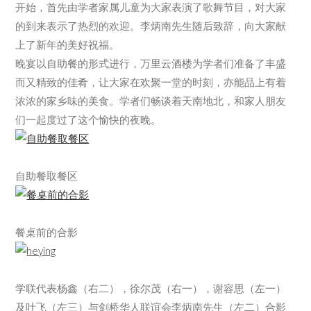
开始，首先由学者家属儿童为大家表演了歌舞节目，对大家
的到来表示了热烈的欢迎。李炳南先生随后致辞，向大家献
上了新年的美好祝福。
晚宴以自助餐的形式进行，万里云酒楼为学者们准备了丰盛
而又精致的佳肴，让大家在欢聚一堂的时刻，亦能品上有着
浓浓的家乡味的美食。学者们畅谈着天南地北，和家人朋友
们一起度过了这个愉快的夜晚。
自助餐取餐区
餐桌前的合影
学联代表杨鑫（右二），徐尔茂（右一），谢容思（左一）
及叶飞（左三）与剑桥华人联谊会李炳南先生（左二）合影