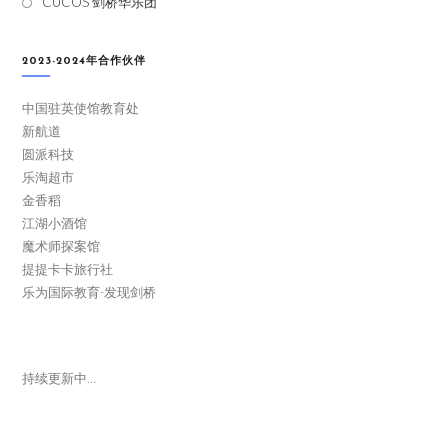
CUCOS 剑桥华乐团
2023-2024年合作伙伴
中国驻英使馆教育处
新航道
圆派科技
乐淘超市
金香稻
江湖小酒馆
魔术师探案馆
提提卡卡旅行社
乐为国际教育-发现剑桥
持续更新中…