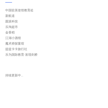
中国驻英使馆教育处
新航道
圆派科技
乐淘超市
金香稻
江湖小酒馆
魔术师探案馆
提提卡卡旅行社
乐为国际教育-发现剑桥
持续更新中…