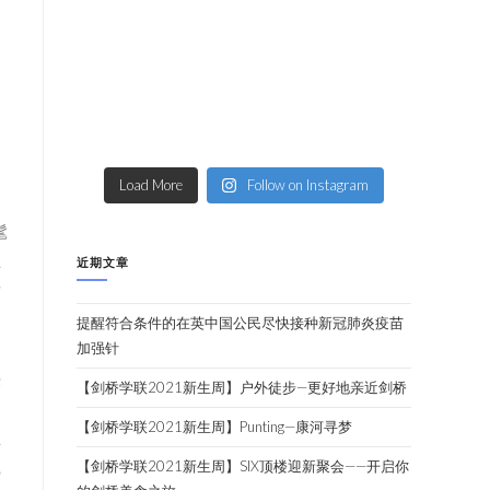
目
多
Load More
Follow on Instagram
髦
业
近期文章
对
提醒符合条件的在英中国公民尽快接种新冠肺炎疫苗
加强针
法
【剑桥学联2021新生周】户外徒步—更好地亲近剑桥
马
【剑桥学联2021新生周】Punting—康河寻梦
业
挖
【剑桥学联2021新生周】SIX顶楼迎新聚会——开启你