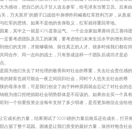
大为感动，把自己的儿子甘人送去参军，给毛泽东当警卫员。后来
当关，万夫莫开”的腊子口战役中身绑炸药喊着红军胜利万岁，从悬崖
与红军的恩情。如果不是他的舍身取义，红军就得重回草地。
因素，其中之一就是43%是靠运气。一个企业家如果善待员工善待
一定要考虑团队及员工的家属，要考虑他们未来生活水平的增长和
到他们的支持，才能够吸纳、留住真正的人才。很多时候我们都在
共同合作、同一志向的战士，只有形成这样一个团队后成功才是必
点。
是因为他们失去了对伦理的敬畏和对社会的尊重，失去社会责任感
有的财富也就可能会一夜之间回归社会，同时个人也失去社会的尊
陕的母亲水窖，可是我们创业了由于种种原因就会忘记了对社会的
纳税为借口拒绝捐助社会弱势群体是不应该的。如果你去买一个具
听到一个你要投资企业每年支持了多少弱者，是否更加相信企业给
止它成长的力量，结果测试了5000磅的力量后南瓜还在成长，打开
部占据了整个花园。困难是让我们质变的最好力量，保持对饱含社