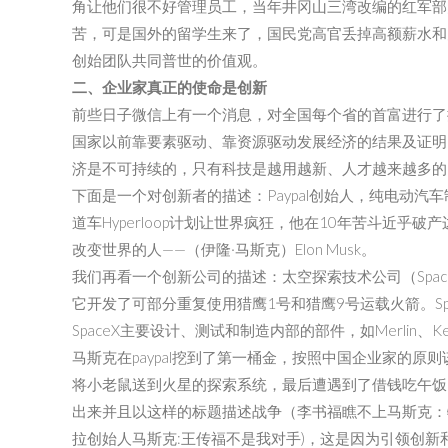
角让他们很不好管理员工，当年井冈山三湾改编的红军部
苦，可是国外的留学生来了，国民党高官丢掉高额薪水和
创始团队共同普世的价值观。
二、
企业家真正的使命是创新
前些日子微信上有一个消息，对全国每个省的首富进行了
国家以前靠要素驱动、靠资源驱动发展经济的结果及证明
济是不可持续的，只有科技是越用越新、人才越来越多的
下面是一个对创新者的描述：Paypal创始人，纯电动汽
道车Hyperloop计划让世界疯狂，他在10年苦斗近
改变世界的人——（伊隆·马斯克）Elon Musk。
我们再看一个创新公司的描述：太空探索技术公司（SpaceX
它开发了可部分重复使用猎鹰1号和猎鹰9号运载火箭。Spa
SpaceX主要设计、测试和制造内部的部件，如Merlin、Kes
马斯克在paypal挖到了第一桶金，按照中国企业家的
将小老鼠送到火星的探索系统，最后遭遇到了借钱吃午饭
出来并且以这样的标题描述战争（李书福瞧不上马斯克：
拉创始人马斯克:王传福不是我对手)，这是因为引领创