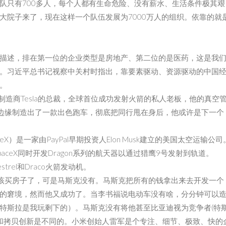
队只有700多人，每个人都有生命危险、没有薪水、生活条件极其艰
大院子来了，现在这样一个队伍发展为7000万人的组织。依靠的就
描述，排在第一位的企业类型是房地产、第二位的是医药，这是我
。习近平总书记视察中关村时指出，靠要素驱动、资源驱动的中国
。
车制造商Tesla的总裁，全球首位成功发射火箭的私人老板，他的真空
乎破产边缘制造出了一款出色跑车，彻底把同行甩在身后，他或许是下一个
）是一家由PayPal早期投资人Elon Musk建立的美国太空运输公司
ceX同时开发Dragon系列的航天器以通过猎鹰9号发射到轨道。
trel和Draco火箭发动机。
原则该买房子了，可是马斯克没有。马斯克把所有的钱拿出来去开发一个
的窘境，然而他又成功了。当李书福说电动车没有啥，分分钟可以
特斯拉是我玩剩下的）。马斯克没有将他甚至比亚迪视为竞争者(特
新和拷贝创新是不同的。小米创始人雷军是个专注、细节、极致、快的