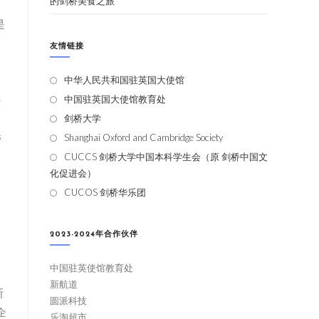
的剑桥美食之旅
是
友情链接
中华人民共和国驻英国大使馆
们
中国驻英国大使馆教育处
经
剑桥大学
Shanghai Oxford and Cambridge Society
管
CUCCS 剑桥大学中国本科学生会（原 剑桥中国文
化促进会）
CUCOS 剑桥华乐团
。
2023-2024年合作伙伴
中国驻英使馆教育处
造
新航道
斯
圆派科技
企
乐淘超市