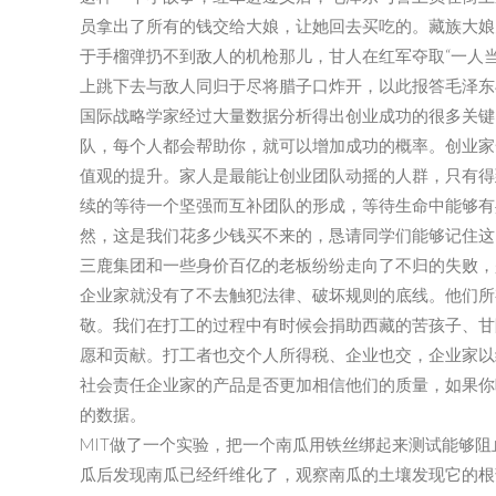
员拿出了所有的钱交给大娘，让她回去买吃的。藏族大娘
于手榴弹扔不到敌人的机枪那儿，甘人在红军夺取“一人
上跳下去与敌人同归于尽将腊子口炸开，以此报答毛泽东
国际战略学家经过大量数据分析得出创业成功的很多关键
队，每个人都会帮助你，就可以增加成功的概率。创业家
值观的提升。家人是最能让创业团队动摇的人群，只有得
续的等待一个坚强而互补团队的形成，等待生命中能够有
然，这是我们花多少钱买不来的，恳请同学们能够记住这
三鹿集团和一些身价百亿的老板纷纷走向了不归的失败，
企业家就没有了不去触犯法律、破坏规则的底线。他们所
敬。我们在打工的过程中有时候会捐助西藏的苦孩子、甘
愿和贡献。打工者也交个人所得税、企业也交，企业家以
社会责任企业家的产品是否更加相信他们的质量，如果你
的数据。
MIT做了一个实验，把一个南瓜用铁丝绑起来测试能够阻
瓜后发现南瓜已经纤维化了，观察南瓜的土壤发现它的根