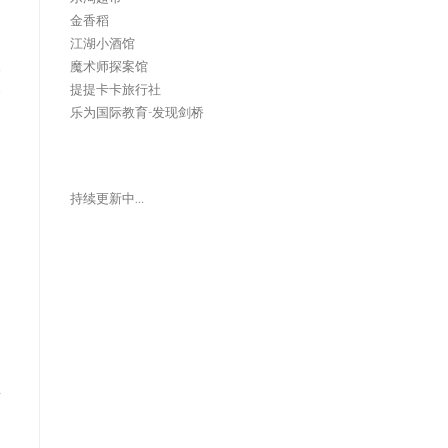
金香稻
江湖小酒馆
收
魔术师探案馆
提提卡卡旅行社
会
乐为国际教育-发现剑桥
和
持续更新中…
的
是
业