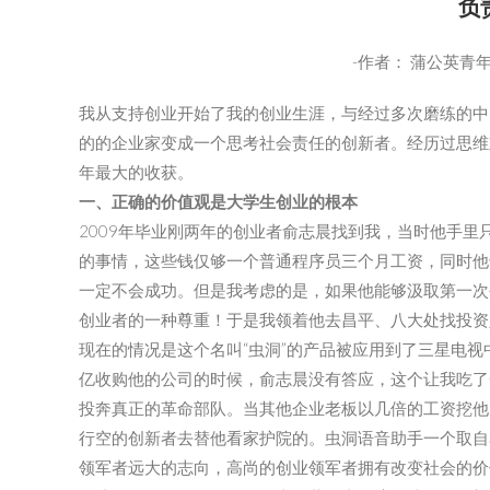
负
-作者： 蒲公英青年
我从支持创业开始了我的创业生涯，与经过多次磨练的中
的的企业家变成一个思考社会责任的创新者。经历过思维
年最大的收获。
一、正确的价值观是大学生创业的根本
2009年毕业刚两年的创业者俞志晨找到我，当时他手
的事情，这些钱仅够一个普通程序员三个月工资，同时他
一定不会成功。但是我考虑的是，如果他能够汲取第一次
创业者的一种尊重！于是我领着他去昌平、八大处找投资
现在的情况是这个名叫“虫洞”的产品被应用到了三星电视
亿收购他的公司的时候，俞志晨没有答应，这个让我吃了
投奔真正的革命部队。当其他企业老板以几倍的工资挖他
行空的创新者去替他看家护院的。虫洞语音助手一个取自
领军者远大的志向，高尚的创业领军者拥有改变社会的价