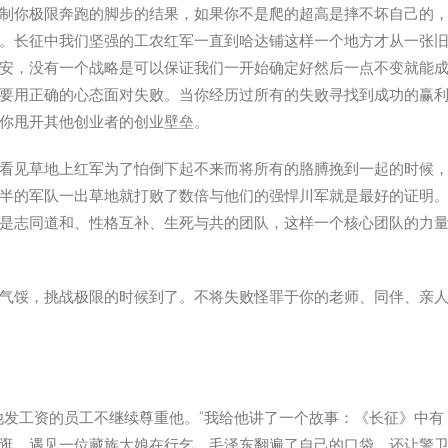
制你极限奔跑的脚步的结果，如果你不是爬的超高是摔不坏自己的
。长征中我们坚强的工农红军一直到哈达铺这样一个地方才从一张
安，没有一个战略是可以保证我们一开始确定好然后一点不变就能
要用正确的心态面对失败。当你经历过所有的失败寻找到成功的赢
你甩开其他创业者的创业壁垒。
看见草地上红军为了怕倒下起不来而将所有的胳膊挽到一起的时候
半的军队一出草地就打败了数倍与他们的强悍川军就是最好的证明
是志同道和、性格互补、生死与共的团队，这样一个核心团队的力
气馁，挑战极限的时候到了。不将失败怪罪于你的老师、同伴、亲
他发工资的员工不继续尊重他。”我给他讲了一个故事：《长征》中有
逛，遇见一位藏族大娘在行乞，毛泽东翻遍了自己的口袋，还让警