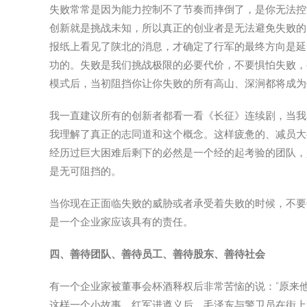
失败常常是因为能力控制不了节奏而摔倒了，是你无法控
创新就是挑战未知，所以真正的创业者是无法避免失败的
报纸上看见了陕北的消息，才确定了行军的最终方向是延
功的。失败是我们挑战极限的必要代价，不要惧怕失败，
模式后，当初阻挡你让你失败的所有高山、深涧都将成为
我一直建议所有的创新者都看一看《长征》连续剧，当我
我理解了真正的志同道和这个概念。这样疲惫的、减员大
经历过巨大困难后剩下的必然是一个经的起考验的团队，
是无可阻挡的。
当你现在正面临失败的威胁或者承受着失败的时候，不要
是一个企业家应该具有的责任。
四、
善待团队、善待员工、善待股东、善待社会
有一个企业家被董事会杯酒释权后非常苦恼的说：“原来
这样一个小故事，红军进遵义后，毛泽东与警卫员在街上