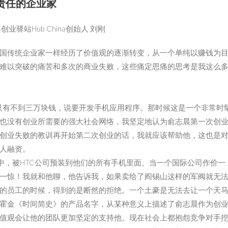
责任的企业家
创业驿站Hub China创始人 刘刚
国传统企业家一样经历了价值观的逐渐转变，从一个单纯以赚钱为
难以突破的痛苦和多次的商业失败，这些痛定思痛的思考是我这么
里只有不到三万块钱，说要开发手机应用程序。那时候这是一个非常时
也没有创业所需要的强大社会网络，我坚定地认为俞志晨第一次创
创业失败的教训再开始第二次创业的话，我就应该帮助他，这也是
人融资。
中，被HTC公司预装到他们的所有手机里面。当一个国际公司作价一
一惊！我就和他聊，他告诉我，如果卖给了阎锡山这样的军阀就无
的员工的时候，得到的是断然的拒绝。一个土豪是无法去让一个天
霍金《时间简史》的产品名字，从某种意义上描述了俞志晨作为创
值观会让他的团队更加坚定的支持他。现在社会上都抱怨竞争对手