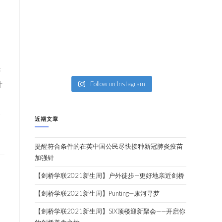
。
研
计
Follow on Instagram
人
近期文章
提醒符合条件的在英中国公民尽快接种新冠肺炎疫苗
加强针
【剑桥学联2021新生周】户外徒步—更好地亲近剑桥
d
【剑桥学联2021新生周】Punting—康河寻梦
【剑桥学联2021新生周】SIX顶楼迎新聚会——开启你