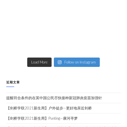
Load More
Follow on Instagram
近期文章
提醒符合条件的在英中国公民尽快接种新冠肺炎疫苗加强针
【剑桥学联2021新生周】户外徒步—更好地亲近剑桥
【剑桥学联2021新生周】Punting—康河寻梦