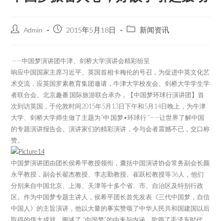
Admin
2015年5月18日
新闻资讯
——中国梦演讲团牛津、剑桥大学演讲会精彩纷呈
响应中国国家主席习近平、英国首相卡梅伦的号召，为促进中英文化艺
术交流，应英国罗素教育集团邀请，牛津大学校友会、剑桥大学学生学
者联合会、北京趣番 国际旅游联合承办，【中国梦环球行演讲团】首
次到访英国，于伦敦时间2015年5月13日下午和5月14日晚上，为牛津
大学、剑桥大学师生做了主题为“中 国梦•环球行 ”——让世界了解中国
的专题演讲报告会。演讲家们的精彩演讲，令与会者震撼不已，交口称
赞。
中国梦演讲团由团长侯希平教授领衔，囊括中国演讲协会常务副会长颜
永平教授，副会长翟杰教授、李志勤教授、崔跃松教授等36人，他们
分别来自中国北京、上海、天津等十多个省、市、自治区及特别行政
区。作为中国梦专题主讲人，侯希平团长首先发表《三代中国梦，自信
中国人》的主旨演讲，他以大量的事实赞颂了中华人民共和国建国以后
取得的伟大成就，阐述了 “中国梦”的由来与内涵，歌颂了毛泽东时代、