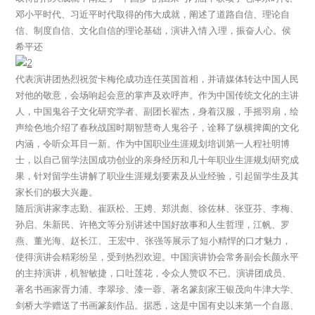
邓小平时代、习近平时代取得的伟大成就，阐述了道路自信、理论自
信、制度自信、文化自信的理论基础，演讲入情 入理，振奋人心。侯
希平还
代表演讲团热烈祝贺卡梅伦成功连任英国首相，并请媒体转达中国人民
对他的敬意，会场响起会意的掌声及欢呼声。作为中国传统文化的主讲
人，中国鬼谷子文化研究学者、副团长翟杰，身着汉服，手摇羽扇，绘
声绘色地介绍了春秋战国时期智慧奇人鬼谷子，诠释了纵横捭阖的文化
内涵，令听众耳目一新。作为中国职业生涯规划培训第一人程社明博
士，以自己留学法国成功创业的亲身经历和几十年职业生涯规划研究成
果，针对留学生讲解了职业生涯规划要素及从业经验，引起留学生及其
家长们的极大兴趣。
随后演讲家李志勤、崔跃松、王娉、郑洪彪、徐佐林、张亚芬、李梅、
孙启、朱新民、许艳文等分别讲述中国好故事和人生哲理，江帆、罗
燕、董光海、赵长江、 王宏中、张强等展示了短小精悍的口才魅力，
使得演讲会精彩纷呈，受到热烈欢迎。中国演讲协会常务副会长颜永平
的主持演讲，机智敏捷，口吐莲花，令众人赞叹 不已。演讲团成员、
著名书画家胥力浦、李翠珍、漆一蓉、著名篆刻家王银茂向牛津大学、
剑桥大学赠送了书画篆刻作品。据悉，这是中国有史以来第一个自愿、