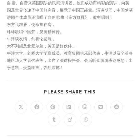
自 发、自费来英国演讲的民间演讲团。他们成功而精彩的演讲，向英
国及世界传递了中国好声音，展示了中国正能量。演讲期间，中国梦演
讲团全体成员还演唱了自创 歌曲《东方群雁》，歌中唱到：
东方飞群雁，使命担在肩，
环球歌唱中国梦，炎黄精神传。
牛津谈友情，剑桥论发展，
大不列颠及北爱尔兰，英国是好伙伴……
牛津大学、剑桥大学学联成员、教育集团俱乐部代表，牛津以及全英各
地区华人学者代表等，出席了演讲报告会。会后听众纷纷表达感想：出
乎意料，受益匪浅，强烈震撼！
PLEASE SHARE THIS