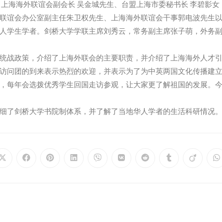
。上海海外联谊会副会长 吴金城先生、台盟上海市委秘书长 李碧影女
联谊会办公室副主任朱卫权先生、上海海外联谊会干事郭电波先生
人学生学者。剑桥大学学联主席刘秀云，常务副主席张子萌，外务
统战政策，介绍了上海外联会的主要职责，并介绍了上海海外人才
访问团的到来表示热烈的欢迎，并表示为了为中英两国文化传播建
，每年会选拨优秀学生回国走访参观，让大家更了解祖国的发展。
细了剑桥大学书院制体系，并了解了当地华人学者的生活科研情况