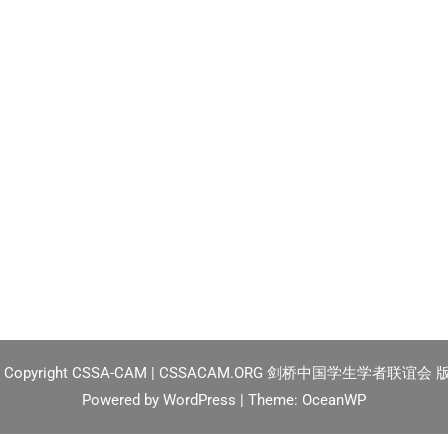
2
Copyright CSSA-CAM | CSSACAM.ORG 剑桥中国学生学者联谊会
Powered by
WordPress
| Theme:
OceanWP