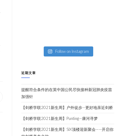
以
副
引
立
今
Follow on Instagram
。
近期文章
提醒符合条件的在英中国公民尽快接种新冠肺炎疫苗
加强针
【剑桥学联2021新生周】户外徒步—更好地亲近剑桥
【剑桥学联2021新生周】Punting—康河寻梦
【剑桥学联2021新生周】SIX顶楼迎新聚会——开启你