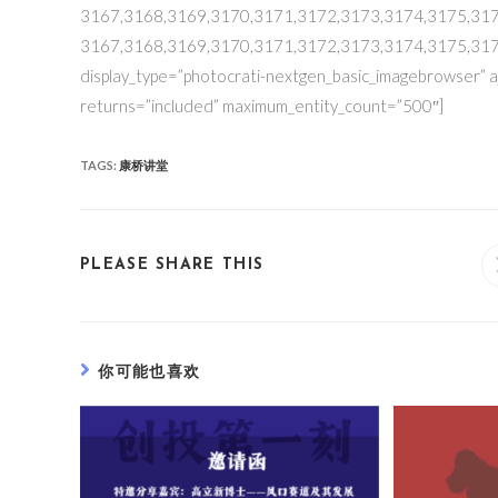
3167,3168,3169,3170,3171,3172,3173,3174,3175,317
3167,3168,3169,3170,3171,3172,3173,3174,3175,317
display_type=”photocrati-nextgen_basic_imagebrowser” a
returns=”included” maximum_entity_count=”500″]
TAGS:
康桥讲堂
PLEASE SHARE THIS
你可能也喜欢