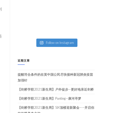
之
列
语
Follow on Instagram
近期文章
提醒符合条件的在英中国公民尽快接种新冠肺炎疫苗
加强针
【剑桥学联2021新生周】户外徒步—更好地亲近剑桥
【剑桥学联2021新生周】Punting—康河寻梦
【剑桥学联2021新生周】SIX顶楼迎新聚会——开启你