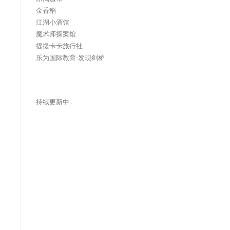
金香稻
江湖小酒馆
魔术师探案馆
提提卡卡旅行社
乐为国际教育-发现剑桥
持续更新中…