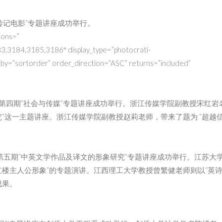
与传记电影“专题讲座成功举行。
ions=”
3184,3185,3186″ display_type=”photocrati-
_by=”sortorder” order_direction=”ASC” returns=”included”
om 6，第四期”社会与传媒”专题讲座成功举行。浙江传媒学院副教授宋红岩
“这一主题讲座。浙江传媒学院副教授赵莉老师，带来了题为 “超越
6，第五期”中英文学作品及译文的形象研究“专题讲座成功举行。江苏大
红楼主人公形象“的专题演讲。江西理工大学教授曾繁健老师则以“英
成果。