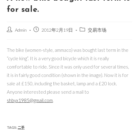
for sale.
Admin
2012年2月19日
交易市场
The bike (women-style, ammaco) was bought last term in the
“cycle king”. It is a very good bicycle which it is really
comfortable to ride. Since it was only used for several times,
it is in fairly good condition (shown in the image). Now it is for
sale at £150, including the basket, lamp and a £20 lock.
Anyone interested please send a mail to
shbyx1985@gmail.com
.
TAGS:
二手