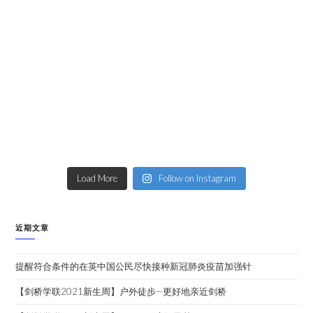
Load More
Follow on Instagram
近期文章
提醒符合条件的在英中国公民尽快接种新冠肺炎疫苗加强针
【剑桥学联2021新生周】户外徒步—更好地亲近剑桥