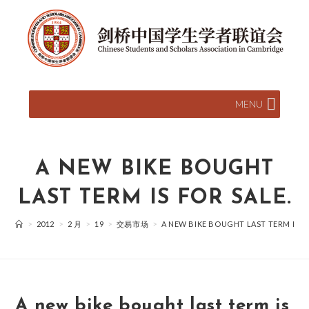
MENU
A NEW BIKE BOUGHT
LAST TERM IS FOR SALE.
>
2012
>
2 月
>
19
>
交易市场
>
A NEW BIKE BOUGHT LAST TERM IS FO
A new bike bought last term is