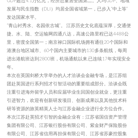
GDP超过4.1万亿元，经济总量居全国第二。人均GDP、地域
发展与民生指数（DLI）均居全国省域第一，已步入“中上等”
发达国家水平。
“青山衬秀水、名园依古城”。 江苏历史文化底蕴深厚，交通便
捷。水、陆、空运输网四通八达，高速公路里程已达4488公
里，密度全国第一；南京禄口国际机场拥有通往20个国际和
港澳台地区城市、60个国内主要城市的130多条航线，每周
进出港航班达到2800班，机场通航以来,已连续17年实现安全
年。
本次在英国剑桥大学举办的人才洽谈会金融专场，是江苏组
团赴英国进行系列招才引智活动的重要组成部分。洽谈会既
注重引进海外留学人员和应届毕业生回国创业就业，更注重
引进智力，欢迎有创新研发项目、创新成果以及其他技术科
研等资源的旅英精英人士与江苏金融企业进行全方位合作。
本次江苏赴英招才引智的金融企业有：江苏省国信资产管理
集团有限公司、江苏银行股份有限公司、紫金财产保险股份
有限公司、江苏省信用再担保有限公司、江苏省苏豪控股集