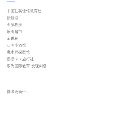
中国驻英使馆教育处
新航道
圆派科技
乐淘超市
金香稻
江湖小酒馆
魔术师探案馆
提提卡卡旅行社
乐为国际教育-发现剑桥
持续更新中…