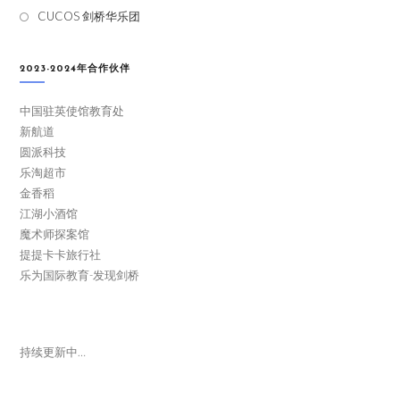
CUCOS 剑桥华乐团
2023-2024年合作伙伴
中国驻英使馆教育处
新航道
圆派科技
乐淘超市
金香稻
江湖小酒馆
魔术师探案馆
提提卡卡旅行社
乐为国际教育-发现剑桥
持续更新中…