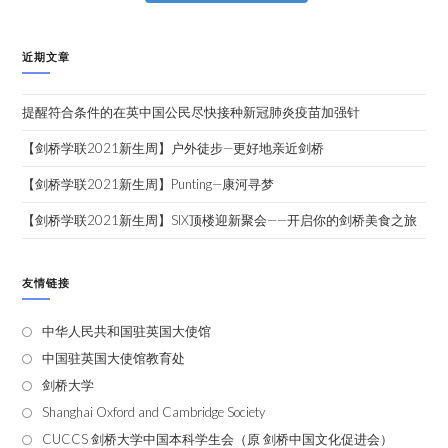
近期文章
提醒符合条件的在英中国公民尽快接种新冠肺炎疫苗加强针
【剑桥学联2021新生周】户外徒步—更好地亲近剑桥
【剑桥学联2021新生周】Punting—康河寻梦
【剑桥学联2021新生周】SIX顶楼迎新聚会——开启你的剑桥美食之旅
友情链接
中华人民共和国驻英国大使馆
中国驻英国大使馆教育处
剑桥大学
Shanghai Oxford and Cambridge Society
CUCCS 剑桥大学中国本科学生会（原 剑桥中国文化促进会）