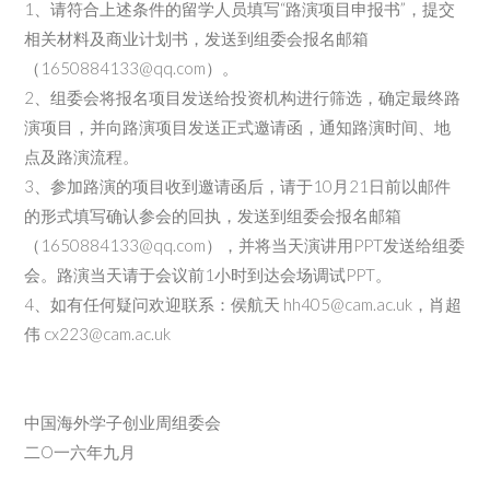
1、请符合上述条件的留学人员填写“路演项目申报书”，提交
相关材料及商业计划书，发送到组委会报名邮箱
（1650884133@qq.com）。
2、组委会将报名项目发送给投资机构进行筛选，确定最终路
演项目，并向路演项目发送正式邀请函，通知路演时间、地
点及路演流程。
3、参加路演的项目收到邀请函后，请于10月21日前以邮件
的形式填写确认参会的回执，发送到组委会报名邮箱
（1650884133@qq.com），并将当天演讲用PPT发送给组委
会。路演当天请于会议前1小时到达会场调试PPT。
4、如有任何疑问欢迎联系：侯航天 hh405@cam.ac.uk，肖超
伟 cx223@cam.ac.uk
中国海外学子创业周组委会
二O一六年九月