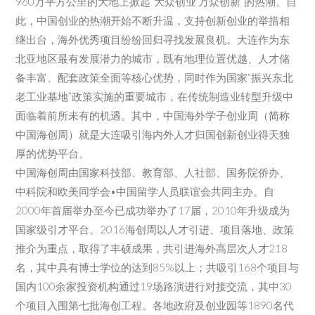
960万平方公里的大地上掀起“大众创业 万众创新”的热潮。自
此，中国创业的热潮开始不断升温，支持创新创业的举措相
继出台，海外优秀项目纷纷回归寻找发展良机。大连作为东
北亚地区最有发展潜力的城市，既有地理位置优越、人才储
备丰富、配套政策全面等核心优势，同时作为国家“振兴东北
老工业基地”政策实施的重要城市，在传统制造业转型升级中
面临着前所未有的机遇。其中，中国海外学子创业周（简称
中国海创周）就是大连吸引海内外人才归国创新创业得天独
厚的优势平台。
中国海创周由国家科技部、教育部、人社部、国务院侨办、
中科院和欧美同学会•中国留学人员联谊会共同主办。自
2000年首届举办至今已成功举办了17届，2010年升级成为
国家级引才平台。2016海创周以人才引进、项目落地、政策
推介为重点，取得了丰硕成果，共引进海外高层次人才218
名，其中具有博士学位的达到85%以上；共吸引168个项目与
国内100余家投资机构通过19场路演进行对接交流，其中30
个项目入围第七批海创工程。各地政府及创业园等1890名代