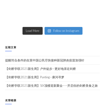
Load More
Follow on Instagram
近期文章
提醒符合条件的在英中国公民尽快接种新冠肺炎疫苗加强针
【剑桥学联2021新生周】户外徒步—更好地亲近剑桥
【剑桥学联2021新生周】Punting—康河寻梦
【剑桥学联2021新生周】SIX顶楼迎新聚会——开启你的剑桥美食之旅
友情链接