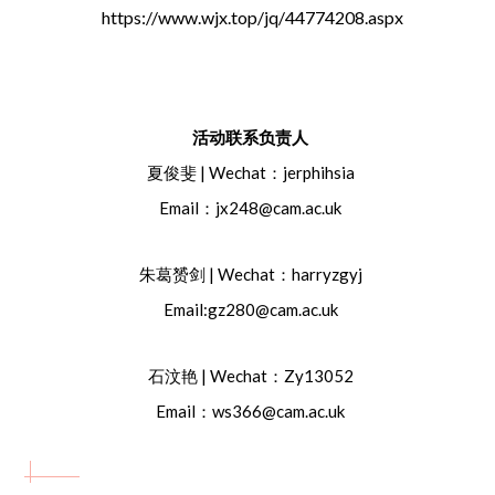
https://www.wjx.top/jq/44774208.aspx
活动联系负责人
夏俊斐 | Wechat：jerphihsia
Email：jx248@cam.ac.uk
朱葛赟剑 | Wechat：harryzgyj
Email:gz280@cam.ac.uk
石汶艳 | Wechat：Zy13052
Email：ws366@cam.ac.uk