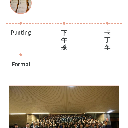
Punting
下
卡
午
丁
茶
车
Formal