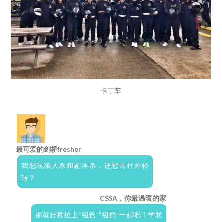
卡丁车
最可爱的剑桥fresher
我想玩狼人杀和剧本杀，还想去村外转
转？
CSSA，你最温暖的家
那就赶紧拉上“组爸”“组妈”一起吧！学联