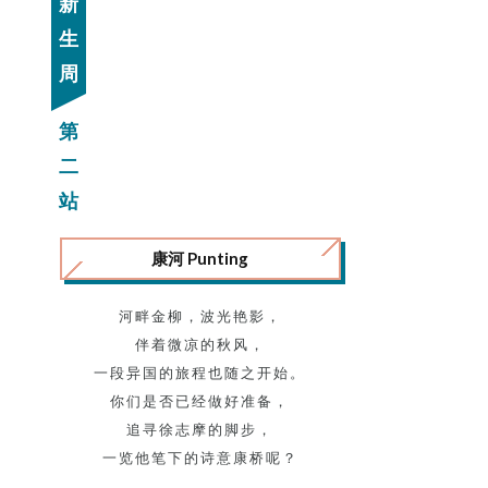
新
生
周
第
二
站
康河 Punting
河畔金柳，波光艳影，
伴着微凉的秋风，
一段异国的旅程也随之开始。
你们是否已经做好准备，
追寻徐志摩的脚步，
一览他笔下的诗意康桥呢？