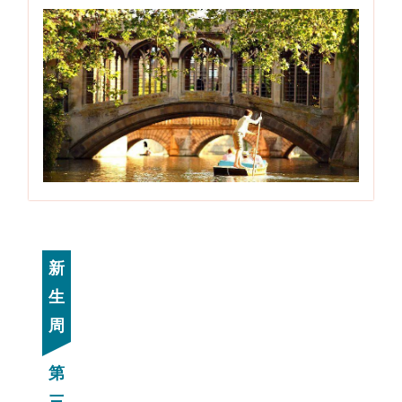
新
生
周
第
三