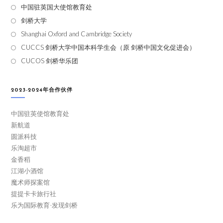
中国驻英国大使馆教育处
剑桥大学
Shanghai Oxford and Cambridge Society
CUCCS 剑桥大学中国本科学生会（原 剑桥中国文化促进会）
CUCOS 剑桥华乐团
2023-2024年合作伙伴
中国驻英使馆教育处
新航道
圆派科技
乐淘超市
金香稻
江湖小酒馆
魔术师探案馆
提提卡卡旅行社
乐为国际教育-发现剑桥