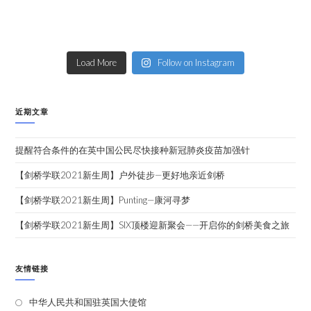
Load More
Follow on Instagram
近期文章
提醒符合条件的在英中国公民尽快接种新冠肺炎疫苗加强针
【剑桥学联2021新生周】户外徒步—更好地亲近剑桥
【剑桥学联2021新生周】Punting—康河寻梦
【剑桥学联2021新生周】SIX顶楼迎新聚会——开启你的剑桥美食之旅
友情链接
中华人民共和国驻英国大使馆