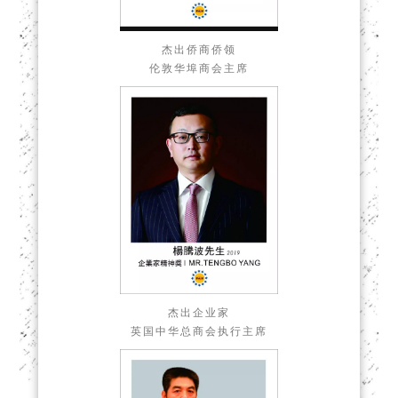
杰出侨商侨领
伦敦华埠商会主席
杰出企业家
英国中华总商会执行主席