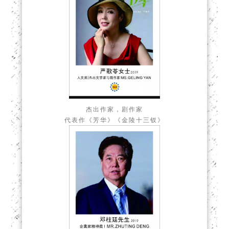
杰出作家，剧作家
代表作《芳华》《金陵十三钗》