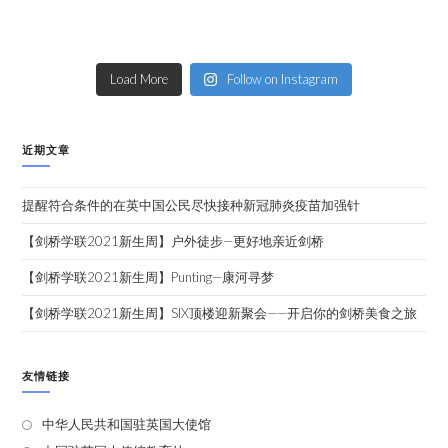
Load More
Follow on Instagram
近期文章
提醒符合条件的在英中国公民尽快接种新冠肺炎疫苗加强针
【剑桥学联2021新生周】户外徒步—更好地亲近剑桥
【剑桥学联2021新生周】Punting—康河寻梦
【剑桥学联2021新生周】SIX顶楼迎新聚会——开启你的剑桥美食之旅
友情链接
中华人民共和国驻英国大使馆