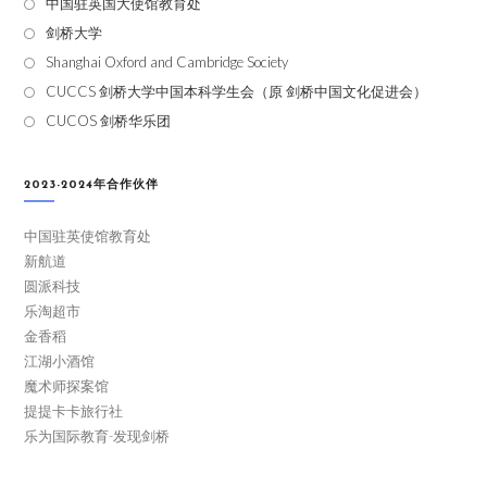
中国驻英国大使馆教育处
剑桥大学
Shanghai Oxford and Cambridge Society
CUCCS 剑桥大学中国本科学生会（原 剑桥中国文化促进会）
CUCOS 剑桥华乐团
2023-2024年合作伙伴
中国驻英使馆教育处
新航道
圆派科技
乐淘超市
金香稻
江湖小酒馆
魔术师探案馆
提提卡卡旅行社
乐为国际教育-发现剑桥