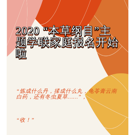
2020 “本草纲目”主
题学联家庭报名开始
啦
“炼成什么丹，揉成什么丸，龟苓膏云南
白药，还有冬虫夏草……”，
“收！”