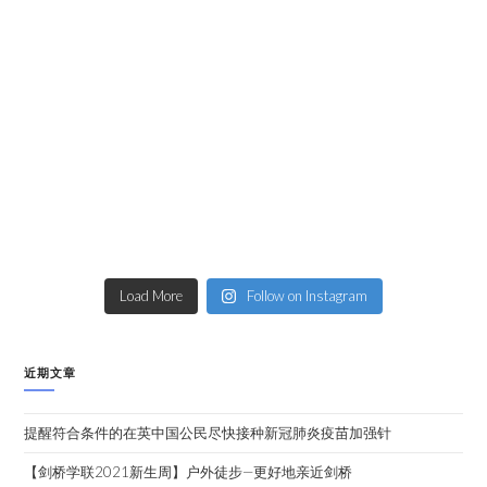
Load More
Follow on Instagram
近期文章
提醒符合条件的在英中国公民尽快接种新冠肺炎疫苗加强针
【剑桥学联2021新生周】户外徒步—更好地亲近剑桥