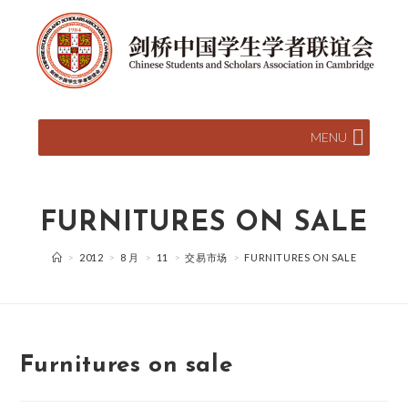
MENU
FURNITURES ON SALE
>
2012
>
8 月
>
11
>
交易市场
>
FURNITURES ON SALE
Furnitures on sale