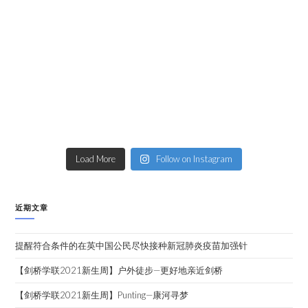
Load More
Follow on Instagram
近期文章
提醒符合条件的在英中国公民尽快接种新冠肺炎疫苗加强针
【剑桥学联2021新生周】户外徒步—更好地亲近剑桥
【剑桥学联2021新生周】Punting—康河寻梦