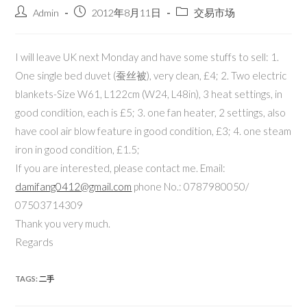
Admin
2012年8月11日
交易市场
I will leave UK next Monday and have some stuffs to sell: 1.
One single bed duvet (蚕丝被), very clean, £4; 2. Two electric
blankets-Size W61, L122cm (W24, L48in), 3 heat settings, in
good condition, each is £5; 3. one fan heater, 2 settings, also
have cool air blow feature in good condition, £3; 4. one steam
iron in good condition, £1.5;
If you are interested, please contact me. Email:
damifang0412@gmail.com
phone No.: 0787980050/
07503714309
Thank you very much.
Regards
TAGS:
二手